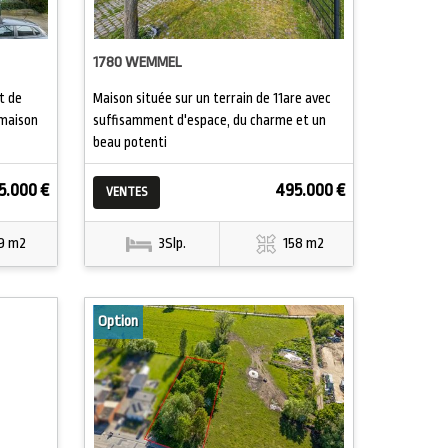
1780 WEMMEL
t de
Maison située sur un terrain de 11are avec
 maison
suffisamment d'espace, du charme et un
beau potenti
5.000 €
495.000 €
VENTES
9 m2
3Slp.
158 m2
Option