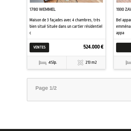
1780 WEMMEL
1930 Z
Maison de 3 façades avec 4 chambres, très
Bel appa
bien situé Située dans un cartier résidentiel
emménage
c
appa
524.000 €
VENTES
4Slp.
213 m2
Page 1/2