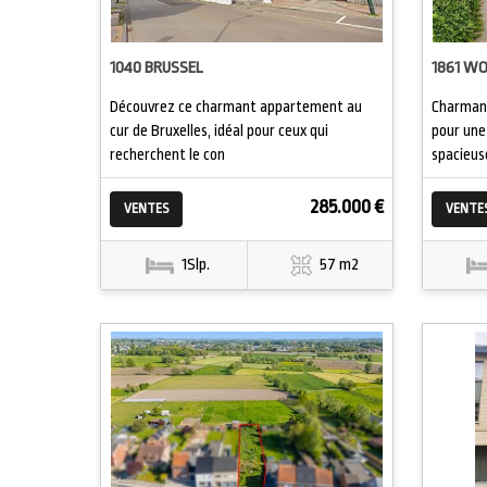
1040 BRUSSEL
1861 W
Découvrez ce charmant appartement au
Charmant
cur de Bruxelles, idéal pour ceux qui
pour une
recherchent le con
spacieus
285.000 €
VENTES
VENTE
1Slp.
57 m2