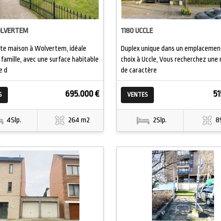
OLVERTEM
1180 UCCLE
e maison à Wolvertem, idéale
Duplex unique dans un emplacemen
 famille, avec une surface habitable
choix à Uccle, Vous recherchez une
e d
de caractère
695.000 €
51
S
VENTES
4Slp.
264 m2
2Slp.
8