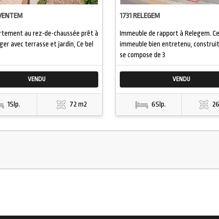
AVENTEM
1731 RELEGEM
rtement au rez-de-chaussée prêt à
Immeuble de rapport à Relegem. C
r avec terrasse et jardin, Ce bel
immeuble bien entretenu, construit
se compose de 3
VENDU
VENDU
1Slp.
72 m2
6Slp.
2